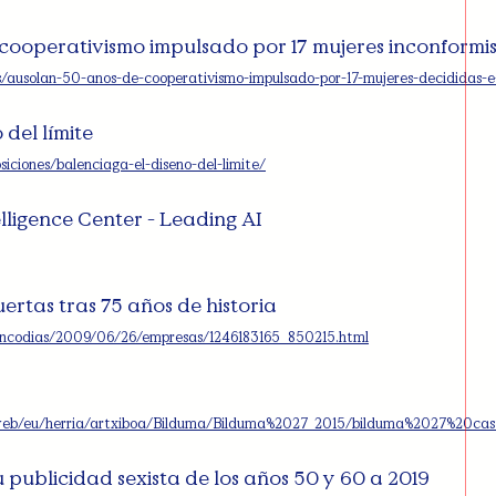
cooperativismo impulsado por 17 mujeres inconformi
/ausolan-50-anos-de-cooperativismo-impulsado-por-17-mujeres-decididas-e
 del límite
siciones/balenciaga-el-diseno-del-limite/
elligence Center - Leading AI
ertas tras 75 años de historia
/cincodias/2009/06/26/empresas/1246183165_850215.html
us/web/eu/herria/artxiboa/Bilduma/Bilduma%2027_2015/bilduma%2027%20cas
publicidad sexista de los años 50 y 60 a 2019