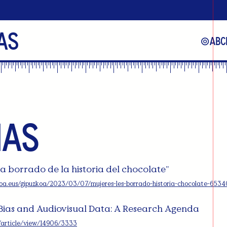
as
⊚
ABC
ias
 ha borrado de la historia del chocolate”
koa.eus/gipuzkoa/2023/03/07/mujeres-les-borrado-historia-chocolate-653
Bias and Audiovisual Data: A Research Agenda
oc/article/view/14906/3333