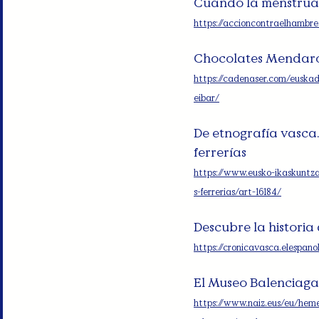
Cuando la menstrua
https://accioncontraelhambr
Chocolates Mendaro:
https://cadenaser.com/euska
eibar/
De etnografía vasca.
ferrerías
https://www.eusko-ikaskuntza
s-ferrerias/art-16184/
Descubre la historia
https://cronicavasca.elespan
El Museo Balenciaga
https://www.naiz.eus/eu/hem