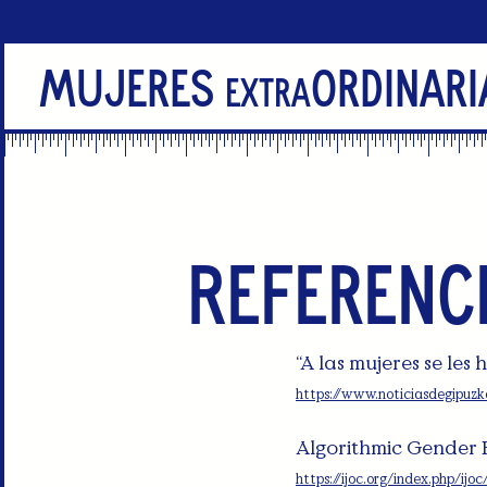
Mujeres
Ordinari
extra
Referenc
“A las mujeres se les
https://www.noticiasdegipuz
Algorithmic Gender 
https://ijoc.org/index.php/ij