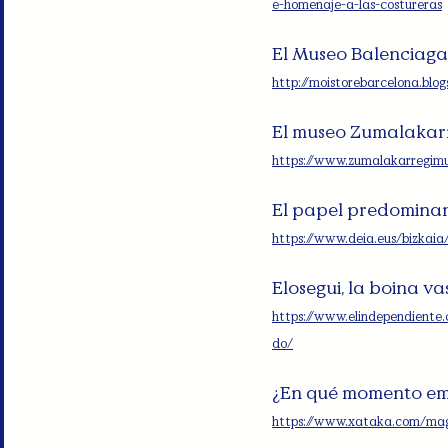
e-homenaje-a-las-costureras
El Museo Balenciaga
http://moistorebarcelona.blo
El museo Zumalakar
https://www.zumalakarregim
El papel predominant
https://www.deia.eus/bizkai
Elosegui, la boina v
https://www.elindependiente
do/
¿En qué momento em
https://www.xataka.com/ma