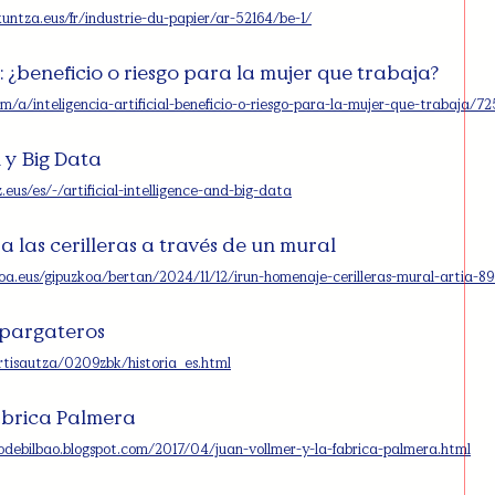
untza.eus/fr/industrie-du-papier/ar-52164/be-1/
al: ¿beneficio o riesgo para la mujer que trabaja?
/a/inteligencia-artificial-beneficio-o-riesgo-para-la-mujer-que-trabaja/72
l y Big Data
eus/es/-/artificial-intelligence-and-big-data
a las cerilleras a través de un mural
oa.eus/gipuzkoa/bertan/2024/11/12/irun-homenaje-cerilleras-mural-artia-8
pargateros
rtisautza/0209zbk/historia_es.html
ábrica Palmera
odebilbao.blogspot.com/2017/04/juan-vollmer-y-la-fabrica-palmera.html