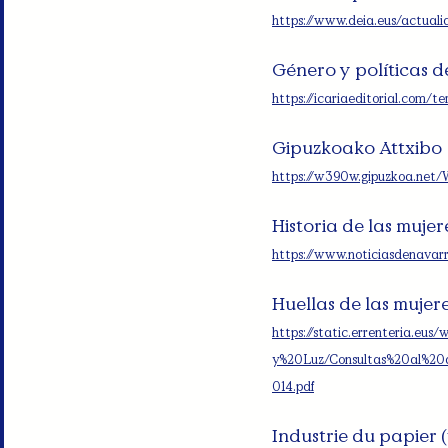
https://www.deia.eus/actual
Género y políticas 
https://icariaeditorial.com/
Gipuzkoako Attxibo
https://w390w.gipuzkoa.net
Historia de las mujer
https://www.noticiasdenavarr
Huellas de las mujere
https://static.errenteria.e
y%20Luz/Consultas%20al%20
014.pdf
Industrie du papier (