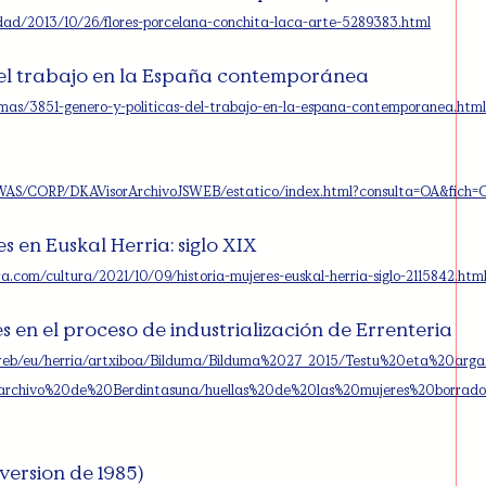
idad/2013/10/26/flores-porcelana-conchita-laca-arte-5289383.html
del trabajo en la España contemporánea
temas/3851-genero-y-politicas-del-trabajo-en-la-espana-contemporanea.html
/WAS/CORP/DKAVisorArchivoJSWEB/estatico/index.html?consulta=OA&fic
es en Euskal Herria: siglo XIX
a.com/cultura/2021/10/09/historia-mujeres-euskal-herria-siglo-2115842.htm
s en el proceso de industrialización de Errenteria
us/web/eu/herria/artxiboa/Bilduma/Bilduma%2027_2015/Testu%20eta%20arga
archivo%20de%20Berdintasuna/huellas%20de%20las%20mujeres%20borrad
version de 1985)