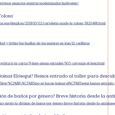
ntiguos-anuncios-sexistas-modernizados-budweiser/
Tolosa’
koa.eus/gipuzkoa/2019/10/02/carteleria-made-in-tolosa-3820488.html
ad-y-lgtbiq/las-huellas-de-las-mujeres-en-irun/12-cerilleras
evista/a-la-carta/9-burp-arnau-estrader/905-cervezas-el-leon.html
oinas Elósegui? Hemos entrado al taller para descub
/es/blog/%C2%BFc%C3%B3mo-se-hacen-boinas-el%C3%B3segui-hemos-entrado-ta
sión de baños por género? Breve historia desde la an
omo-surgio-la-division-de-banos-por-genero-breve-historia-desde-la-antigu