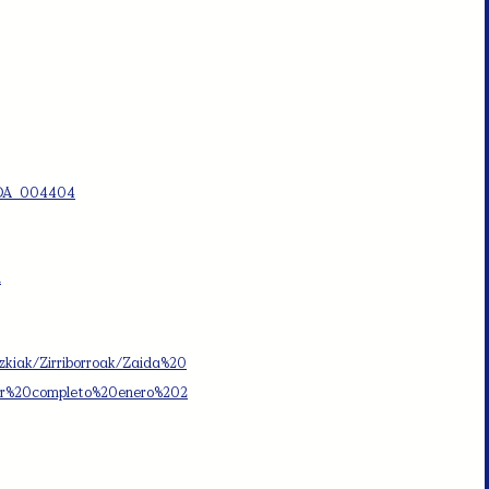
h=OA_004404
l
zkiak/Zirriborroak/Zaida%20
or%20completo%20enero%202