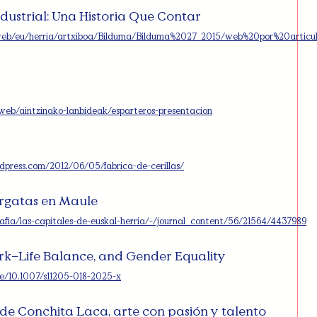
ndustrial: Una Historia Que Contar
s/web/eu/herria/artxiboa/Bilduma/Bilduma%2027_2015/web%20por%20articulo
web/aintzinako-lanbideak/esparteros-presentacion
rdpress.com/2012/06/05/fabrica-de-cerillas/
rgatas en Maule
rafia/las-capitales-de-euskal-herria/-/journal_content/56/21564/4437989
ork–Life Balance, and Gender Equality
icle/10.1007/s11205-018-2025-x
de Conchita Laca, arte con pasión y talento