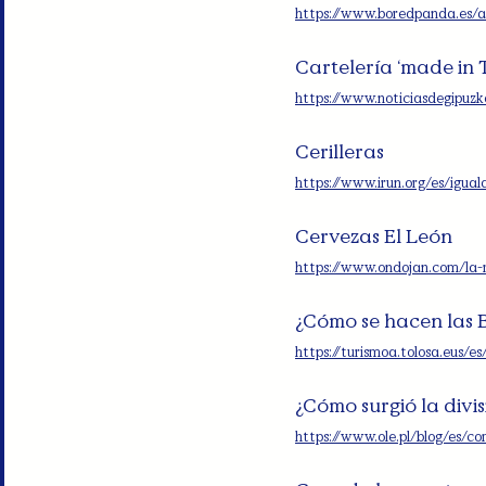
https://www.boredpanda.es/a
Cartelería ‘made in 
https://www.noticiasdegipuz
Cerilleras
https://www.irun.org/es/iguald
Cervezas El León
https://www.ondojan.com/la-r
¿Cómo se hacen las B
https://turismoa.tolosa.eus
¿Cómo surgió la divi
https://www.ole.pl/blog/es/c