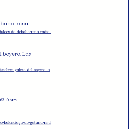
Debabarrena
dulces-de-debabarrena-radio-
l boyero. Las
funebres-galera-del-boyero-la
863_0.html
o-balenciaga-de-getaria-rind