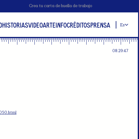
Crea tu carta de huella de trabajo
D
HISTORIAS
VIDEOARTE
INFO
CRÉDITOS
PRENSA
Es
08:29:46
4050.html