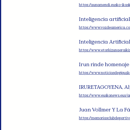
https://aunamendi.eusko-ikask
Inteligencia artifici
https://www.vozdeamerica.com
Inteligencia Artificia
https://www.etorkizunaeraikiz.
Irun rinde homenaje 
https://www.noticiasdegipuzk
IRURETAGOYENA, Al
https://www.euskonews.eus/a
Juan Vollmer Y La F
https://memoriasclubdeportiv