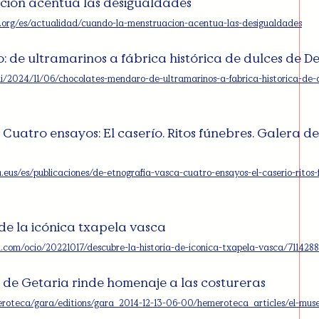
ción acentúa las desigualdades
e.org/es/actualidad/cuando-la-menstruacion-acentua-las-desigualdades
 de ultramarinos a fábrica histórica de dulces de 
di/2024/11/06/chocolates-mendaro-de-ultramarinos-a-fabrica-historica-de-
 Cuatro ensayos: El caserío. Ritos fúnebres. Galera de
.eus/es/publicaciones/de-etnografia-vasca-cuatro-ensayos-el-caserio-ritos-
 de la icónica txapela vasca
ol.com/ocio/20221017/descubre-la-historia-de-iconica-txapela-vasca/711428
 de Getaria rinde homenaje a las costureras
eroteca/gara/editions/gara_2014-12-13-06-00/hemeroteca_articles/el-muse