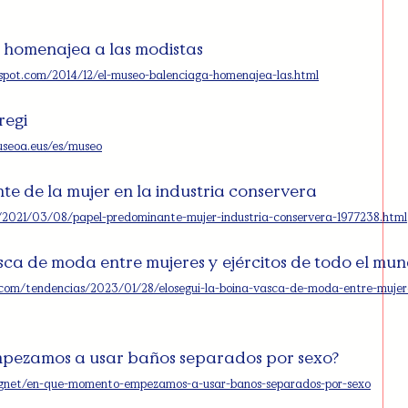
 homenajea a las modistas
gspot.com/2014/12/el-museo-balenciaga-homenajea-las.html
regi
useoa.eus/es/museo
e de la mujer en la industria conservera
a/2021/03/08/papel-predominante-mujer-industria-conservera-1977238.html
asca de moda entre mujeres y ejércitos de todo el mu
.com/tendencias/2023/01/28/elosegui-la-boina-vasca-de-moda-entre-mujere
pezamos a usar baños separados por sexo?
gnet/en-que-momento-empezamos-a-usar-banos-separados-por-sexo