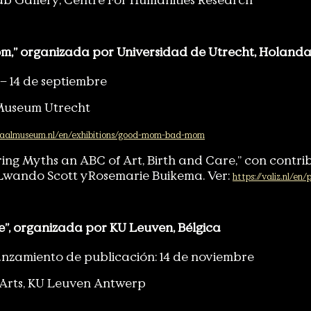
” organizada por Universidad de Utrecht, Holand
 – 14 de septiembre
Museum Utrecht
raalmuseum.nl/en/exhibitions/good-mom-bad-mom
ng Myths an ABC of Art, Birth and Care,” con contri
Lwando Scott yRosemarie Buikema. Ver:
https://valiz.nl/en
, organizada por KU Leuven, Bélgica
anzamiento de publicación: 14 de noviembre
 Arts, KU Leuven Antwerp