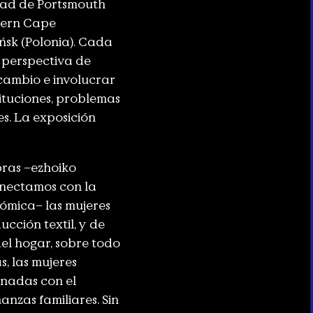
idad de Portsmouth
stern Cape
ńsk (Polonia). Cada
 perspectiva de
 cambio e involucrar
ituciones, problemas
s. La exposición
bras –ezhoiko
onectamos con la
nómica– las mujeres
cción textil, y de
del hogar, sobre todo
, las mujeres
onadas con el
anzas familiares. Sin