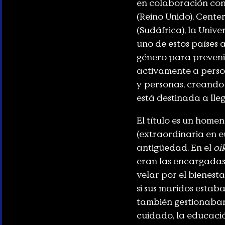
en colaboración con 
(Reino Unido), Cente
(Sudáfrica), la Univ
uno de estos países 
género para prevenir
activamente a person
y personas, creando
está destinada a lleg
El título es un home
(extraordinaria en e
antigüedad. En el
oi
eran las encargadas 
velar por el bienesta
si sus maridos estaba
también gestionaban
cuidado, la educación