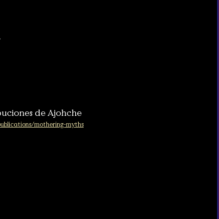
a
buciones de Ajohche
/publications/mothering-myths