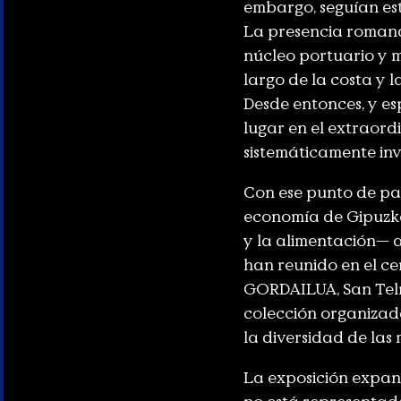
embargo, seguían est
La presencia romana 
núcleo portuario y m
largo de la costa y l
Desde entonces, y es
lugar en el extraord
sistemáticamente invi
Con ese punto de par
economía de Gipuzkoa 
y la alimentación— a 
han reunido en el ce
GORDAILUA, San Telm
colección organizada
la diversidad de las
La exposición expand