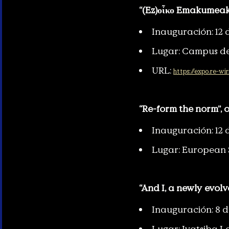
“(Ez)οἶκο Emakumeak
Inauguración: 12 d
Lugar: Campus de
URL:
https://expo.re-wir
“Re-form the norm”,
Inauguración: 12 
Lugar: European 
“And I, a newly evol
Inauguración: 8 d
Lugar: Iyatsiba L