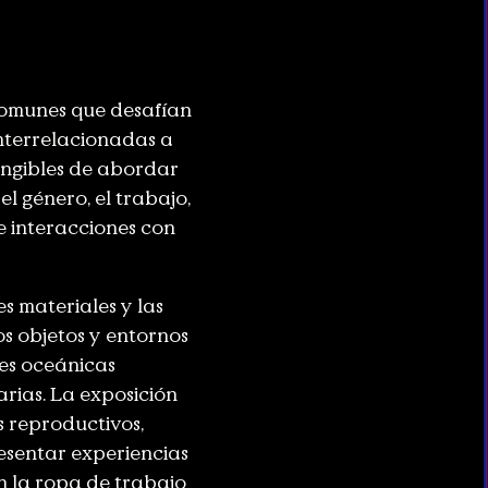
 comunes que desafían
interrelacionadas a
tangibles de abordar
el género, el trabajo,
e interacciones con
s materiales y las
s objetos y entornos
nes oceánicas
rias. La exposición
s reproductivos,
resentar experiencias
en la ropa de trabajo