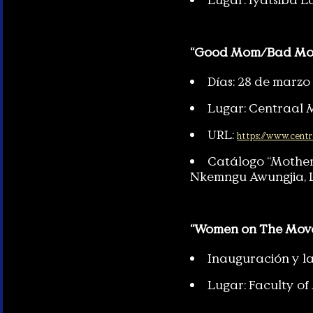
“Good Mom/Bad Mom,
Días: 28 de marzo
Lugar: Centraal 
URL:
https://www.cent
Catálogo “Motheri
Nkemngu Awungjia, 
“Women on The Move”
Inauguración y l
Lugar: Faculty of