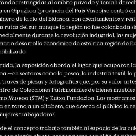
ando restringidas al ámbito privado y tenían derecho
en Gipuzkoa (provincia del País Vasco) se centró en
inero de la ría del Bidasoa, con asentamientos y rest
as rutas del sur, aunque la región no fue colonizada 
pecialmente durante la revolución industrial, las muj
inario desarrollo económico de esta rica región de E
sibilizado.
tida, la exposición aborda el lugar que ocuparon la
—en sectores como la pesca, la industria textil, la p
través de piezas y fotografías que, por su valor artes
ntro de Colecciones Patrimoniales de bienes muebles
o Museoa (STM) y Kutxa Fundazioa. Las mostramos 
 en torno a un alfabeto, que acerca al público la re
 mujeres trabajadoras.
e el concepto trabajo también al espacio de los cui