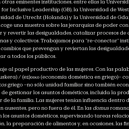
otras eminentes instituciones, entre ellas la Univers
r for Inclusive Leadership (GB), la Universidad de We
ersidad de Utrecht (Holanda) y la Universidad de Gda
acoge una muestra sobre las jerarquías de poder con
 y revertir las desigualdades, catalizar procesos de
as y colectivos. Trabajamos para “re-conectar” inst
 cambios que prevengan y reviertan las desigualdade
ar a todos los públicos.
naje al papel productivo de las mujeres. Con las pala
uskera) / (ez)οικο (economía doméstica en griego)– c
kos
griego –no sólo unidad familiar sino también eco
de gestionar los asuntos domésticos, incluida la produ
r de la familia. Las mujeres tenían influencia dentro 
n ausentes, pero no fuera de él. En las
domus
romanas
 los asuntos domésticos, supervisando tareas relaci
, la preparación de alimentos y, en ocasiones, las fin