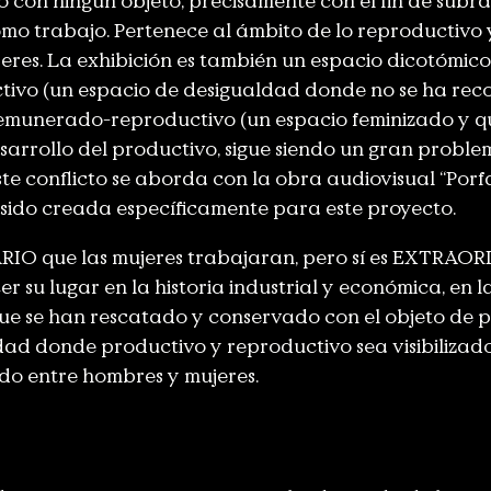
 con ningún objeto, precisamente con el fin de subray
omo trabajo. Pertenece al ámbito de lo reproductivo 
jeres. La exhibición es también un espacio dicotómico
vo (un espacio de desigualdad donde no se ha reco
 remunerado-reproductivo (un espacio feminizado y que
sarrollo del productivo, sigue siendo un gran problem
te conflicto se aborda con la obra audiovisual “Porfa,
 sido creada específicamente para este proyecto.
IO que las mujeres trabajaran, pero sí es EXTRAOR
er su lugar en la historia industrial y económica, en l
 que se han rescatado y conservado con el objeto de
ad donde productivo y reproductivo sea visibilizad
do entre hombres y mujeres.