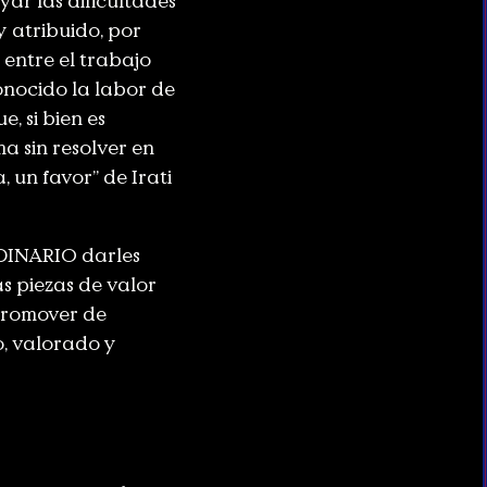
ar las dificultades
y atribuido, por
 entre el trabajo
nocido la labor de
, si bien es
a sin resolver en
 un favor” de Irati
DINARIO darles
as piezas de valor
 promover de
o, valorado y