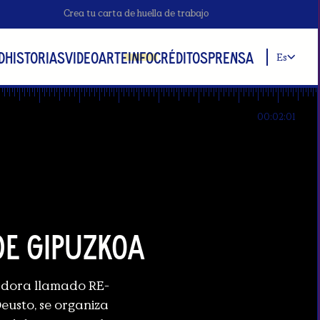
Crea tu carta de huella de trabajo
D
HISTORIAS
VIDEOARTE
INFO
CRÉDITOS
PRENSA
Es
00:02:01
de Gipuzkoa
adora llamado RE-
eusto, se organiza